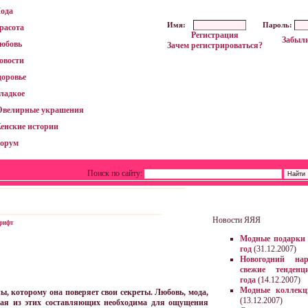
ода
Имя:
Пароль:
расота
Регистрация
Забыли
юбовь
Зачем регистрироваться?
овости
доровье
ладкое
велирные украшения
енские истории
орум
Поиск по сайту:
Новости ЯЯЯ
рифт
Модные подарки 
год
(31.12.2007)
Новогодний на
свежие тенденц
года
(14.12.2007)
Модные коллекц
 которому она поверяет свои секреты. Любовь, мода,
(13.12.2007)
дая из этих составляющих необходима для ощущения