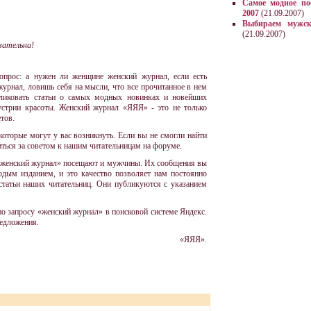
Самое модное по
2007
(21.09.2007)
Выбираем мужск
(21.09.2007)
зательна!
опрос: а нужен ли женщине женский журнал, если есть
урнал, ловишь себя на мысли, что все прочитанное в нем
ликовать статьи о самых модных новинках и новейших
устрии красоты. Женский журнал «ЯЯЯ» - это не только
тов.
которые могут у вас возникнуть. Если вы не смогли найти
ться за советом к нашим читательницам на форуме.
 «женский журнал» посещают и мужчины. Их сообщения вы
дым изданием, и это качество позволяет нам постоянно
статьи наших читательниц. Они публикуются с указанием
о запросу «женский журнал» в поисковой системе Яндекс.
едложения.
«ЯЯЯ».