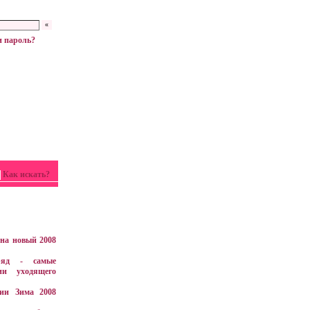
 пароль?
Как искать?
на новый 2008
ряд - самые
ии уходящего
ии Зима 2008