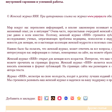
внутренней гармонии и успешной работы.
© Женский журнал ЯЯЯ. При цитировании ссылка на журнал
www.yayaya.ru
обя
Мир вокруг нас переполнен информацией, и вполне закономерно возникает в
жизненный опыт, ум и интуиция? Очень часто, перелистывая очередной женский ж
уже давно и всем известно. Поэтому, женский журнал «ЯЯЯ» стремится пуб
исследованиях ученых, затрагивающих проблемы медицины, психологии и инд
новости для женщин, но и настоящая коллекция женской мудрости и полезных сове
Наивно было бы полагать, что женский журнал, может ответить на все вопросы, 
интересующую вас информация в статьях, помещенных на сайте, вы можете обрати
Женский журнал «ЯЯЯ» открыт для женщин всех возрастов. Интересно, что наш
можете прочитать на страницах форума. Женский журнал «ЯЯЯ» является моло
вносить изменения в формат публикаций. На страницах сайта мы размещаем и 
автора текста.
Журнал «ЯЯЯ», несмотря на свою молодость, входит в десятку лучших изданий п
Мы стремимся развивать наш женский журнал и надеемся на вашу поддержку и пр
Добавить в закладки:
Другие статьи